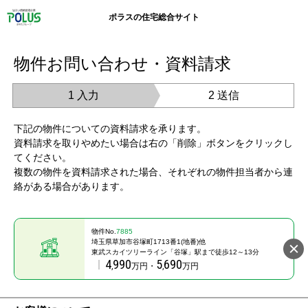
ポラスの住宅総合サイト
物件お問い合わせ・資料請求
1 入力
2 送信
下記の物件についての資料請求を承ります。
資料請求を取りやめたい場合は右の「削除」ボタンをクリックし
てください。
複数の物件を資料請求された場合、それぞれの物件担当者から連
絡がある場合があります。
物件No.
7885
埼玉県草加市谷塚町1713番1(地番)他
東武スカイツリーライン「谷塚」駅まで徒歩12～13分
4
990
5
690
,
万円・
,
万円