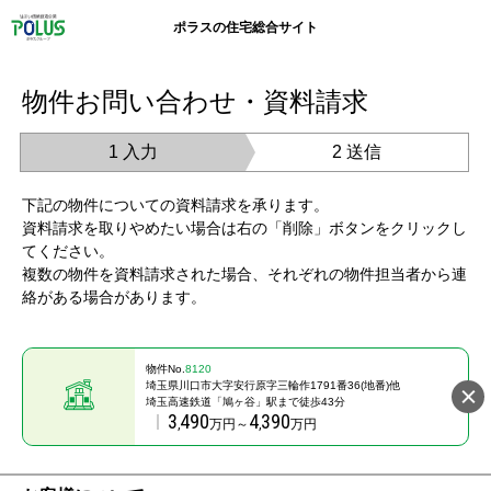
ポラスの住宅総合サイト
物件お問い合わせ・資料請求
1 入力
2 送信
下記の物件についての資料請求を承ります。
資料請求を取りやめたい場合は右の「削除」ボタンをクリックし
てください。
複数の物件を資料請求された場合、それぞれの物件担当者から連
絡がある場合があります。
物件No.
8120
埼玉県川口市大字安行原字三輪作1791番36(地番)他
埼玉高速鉄道「鳩ヶ谷」駅まで徒歩43分
3
490
4
390
,
万円～
,
万円