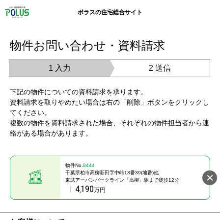
ポラスの住宅総合サイト
物件お問い合わせ・資料請求
1 入力
2 送信
下記の物件についての資料請求を承ります。
資料請求を取りやめたい場合は右の「削除」ボタンをクリックし
てください。
複数の物件を資料請求された場合、それぞれの物件担当者から連
絡がある場合があります。
物件No.
8444
千葉県柏市高柳新田字中峠13番39(地番)他
東武アーバンパークライン「高柳」駅まで徒歩12分
4
190
,
万円