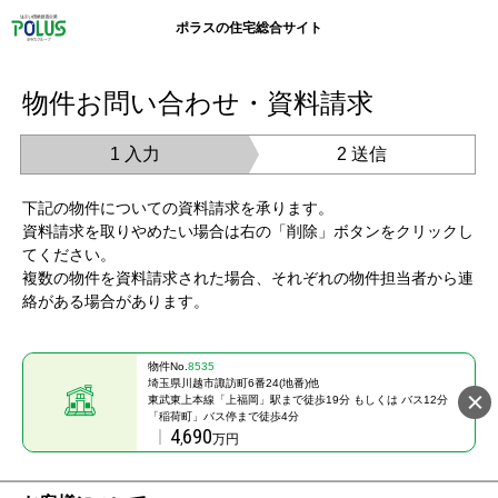
ポラスの住宅総合サイト
物件お問い合わせ・資料請求
1 入力
2 送信
下記の物件についての資料請求を承ります。
資料請求を取りやめたい場合は右の「削除」ボタンをクリックし
てください。
複数の物件を資料請求された場合、それぞれの物件担当者から連
絡がある場合があります。
物件No.
8535
埼玉県川越市諏訪町6番24(地番)他
東武東上本線「上福岡」駅まで徒歩19分 もしくは バス12分
「稲荷町」バス停まで徒歩4分
4
690
,
万円