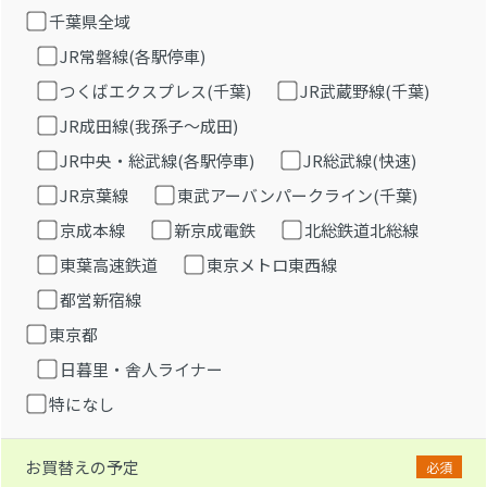
千葉県全域
JR常磐線(各駅停車)
つくばエクスプレス(千葉)
JR武蔵野線(千葉)
JR成田線(我孫子～成田)
JR中央・総武線(各駅停車)
JR総武線(快速)
JR京葉線
東武アーバンパークライン(千葉)
京成本線
新京成電鉄
北総鉄道北総線
東葉高速鉄道
東京メトロ東西線
都営新宿線
東京都
日暮里・舎人ライナー
特になし
お買替えの予定
必須