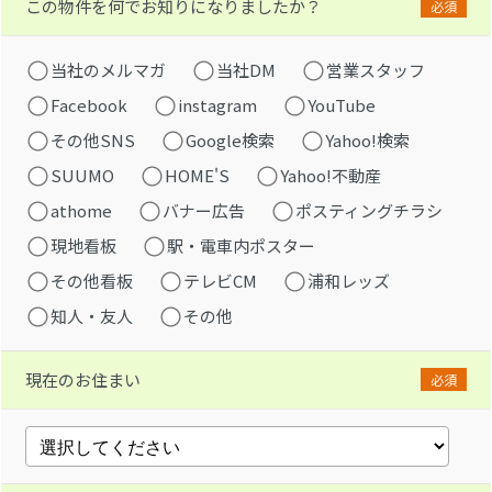
この物件を何でお知りになりましたか？
必須
当社のメルマガ
当社DM
営業スタッフ
Facebook
instagram
YouTube
その他SNS
Google検索
Yahoo!検索
SUUMO
HOME'S
Yahoo!不動産
athome
バナー広告
ポスティングチラシ
現地看板
駅・電車内ポスター
その他看板
テレビCM
浦和レッズ
知人・友人
その他
現在のお住まい
必須