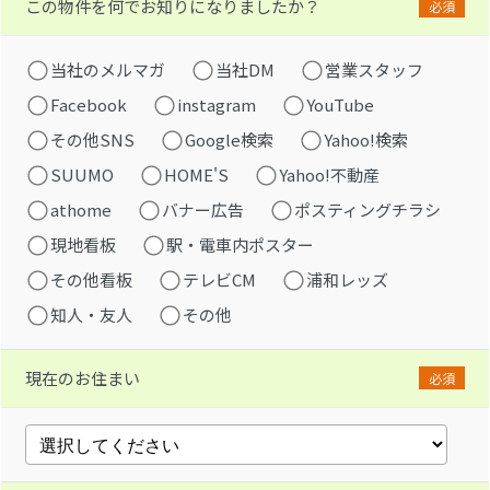
この物件を何でお知りになりましたか？
必須
当社のメルマガ
当社DM
営業スタッフ
Facebook
instagram
YouTube
その他SNS
Google検索
Yahoo!検索
SUUMO
HOME'S
Yahoo!不動産
athome
バナー広告
ポスティングチラシ
現地看板
駅・電車内ポスター
その他看板
テレビCM
浦和レッズ
知人・友人
その他
現在のお住まい
必須