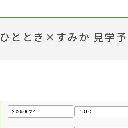
 ひととき×すみか 見学