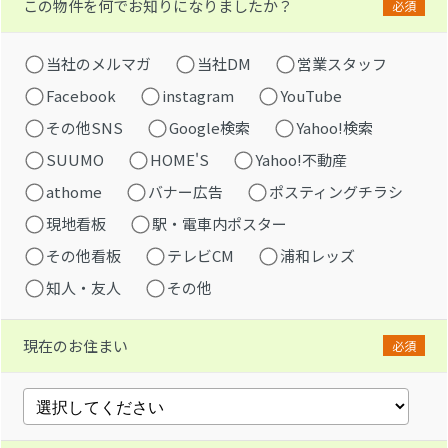
この物件を何でお知りになりましたか？
必須
当社のメルマガ
当社DM
営業スタッフ
Facebook
instagram
YouTube
その他SNS
Google検索
Yahoo!検索
SUUMO
HOME'S
Yahoo!不動産
athome
バナー広告
ポスティングチラシ
現地看板
駅・電車内ポスター
その他看板
テレビCM
浦和レッズ
知人・友人
その他
現在のお住まい
必須