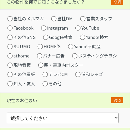
この物件を何でお知りになりましたか？
必須
当社のメルマガ
当社DM
営業スタッフ
Facebook
instagram
YouTube
その他SNS
Google検索
Yahoo!検索
SUUMO
HOME'S
Yahoo!不動産
athome
バナー広告
ポスティングチラシ
現地看板
駅・電車内ポスター
その他看板
テレビCM
浦和レッズ
知人・友人
その他
現在のお住まい
必須