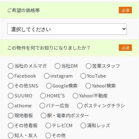
ご希望の価格帯
必須
この物件を何でお知りになりましたか？
必須
当社のメルマガ
当社DM
営業スタッフ
Facebook
instagram
YouTube
その他SNS
Google検索
Yahoo!検索
SUUMO
HOME'S
Yahoo!不動産
athome
バナー広告
ポスティングチラシ
現地看板
駅・電車内ポスター
その他看板
テレビCM
浦和レッズ
知人・友人
その他