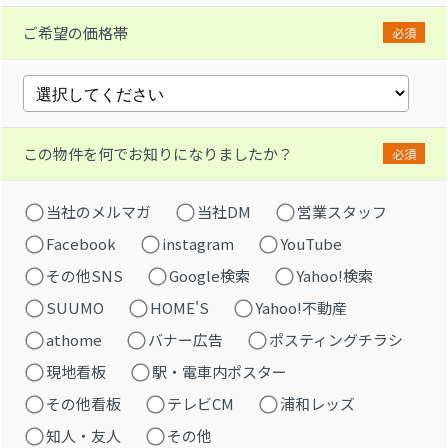
ご希望の価格帯
必須
この物件を何でお知りになりましたか？
必須
当社のメルマガ
当社DM
営業スタッフ
Facebook
instagram
YouTube
その他SNS
Google検索
Yahoo!検索
SUUMO
HOME'S
Yahoo!不動産
athome
バナー広告
ポスティングチラシ
現地看板
駅・電車内ポスター
その他看板
テレビCM
浦和レッズ
知人・友人
その他