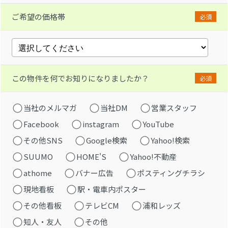
ご希望の価格帯
必須
この物件を何でお知りになりましたか？
必須
当社のメルマガ
当社DM
営業スタッフ
Facebook
instagram
YouTube
その他SNS
Google検索
Yahoo!検索
SUUMO
HOME'S
Yahoo!不動産
athome
バナー広告
ポスティングチラシ
現地看板
駅・電車内ポスター
その他看板
テレビCM
浦和レッズ
知人・友人
その他