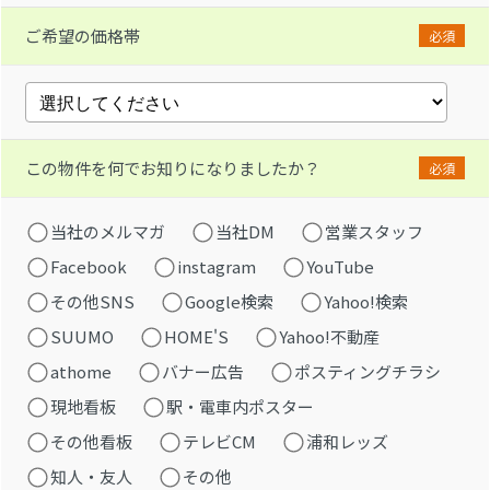
ご希望の価格帯
必須
この物件を何でお知りになりましたか？
必須
当社のメルマガ
当社DM
営業スタッフ
Facebook
instagram
YouTube
その他SNS
Google検索
Yahoo!検索
SUUMO
HOME'S
Yahoo!不動産
athome
バナー広告
ポスティングチラシ
現地看板
駅・電車内ポスター
その他看板
テレビCM
浦和レッズ
知人・友人
その他