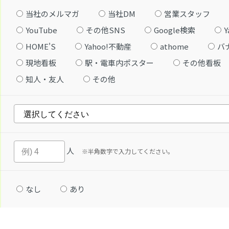
当社のメルマガ
当社DM
営業スタッフ
YouTube
その他SNS
Google検索
Y
HOME'S
Yahoo!不動産
athome
バ
現地看板
駅・電車内ポスター
その他看板
知人・友人
その他
人
※半角数字で入力してください。
なし
あり