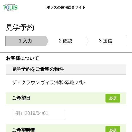
ポラスの住宅総合サイト
見学予約
1 入力
2 確認
3 送信
お客様について
見学予約をご希望の物件
ザ・クラウンヴィラ浦和-翠継ノ街-
ご希望日
必須
ご希望時間
必須