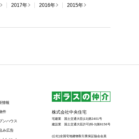
2017年
2016年
2015年
新情報
株式会社中央住宅
物件
宅建業 国土交通大臣(13)第2401号
プンハウス
建設業 国土交通大臣許可(特-3)第8156号
込み広告
(公社)全国宅地建物取引業保証協会会員