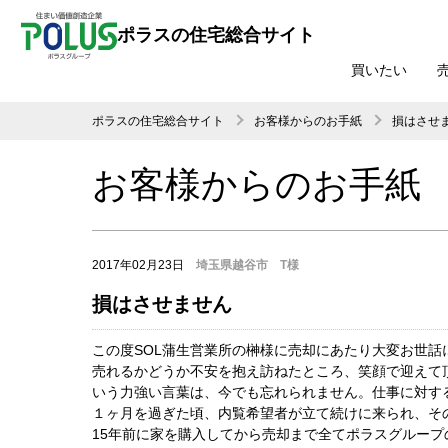
ポラスの住宅総合サイト
買いたい
ポラスの住宅総合サイト
お客様からのお手紙
損はさせ
お客様からのお手紙
2017年02月23日
埼玉県越谷市 T様
損はさせません
この度SOL蒲生営業所の榊様に売却にあたり大変お世話
売れるかどうか不安を抱え訪ねたところ、笑顔で迎えて
いう力強い言葉は、今でも忘れられません。仕事に対す
１ヶ月を過ぎた頃、内覧希望者が立て続けに来られ、そ
15年前に家を購入してから売却まで全てポラスグルー