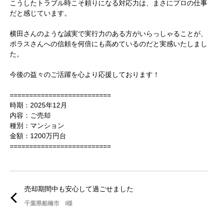
こうしたトラブル時こそ頼りになる対応力は、まさにプロの仕事
だと感じています。
​横田さんのような誠実で実行力のある方がいらっしゃることが、
ポラスさんへの信頼を何倍にも高めているのだと実感いたしまし
た。
今後の益々のご活躍を心より応援しております！
==========================
時期：2025年12月
内容：ご売却
種別：マンション
金額：1200万円台
==========================
売却期間中も安心して過ごせました
千葉県船橋市 I様