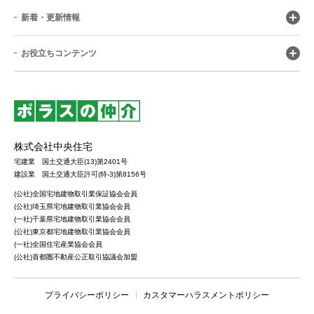
新着・更新情報
お役立ちコンテンツ
株式会社中央住宅
宅建業 国土交通大臣(13)第2401号
建設業 国土交通大臣許可(特-3)第8156号
(公社)全国宅地建物取引業保証協会会員
(公社)埼玉県宅地建物取引業協会会員
(一社)千葉県宅地建物取引業協会会員
(公社)東京都宅地建物取引業協会会員
(一社)全国住宅産業協会会員
(公社)首都圏不動産公正取引協議会加盟
プライバシーポリシー
カスタマーハラスメントポリシー