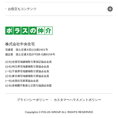
お役立ちコンテンツ
株式会社中央住宅
宅建業 国土交通大臣(13)第2401号
建設業 国土交通大臣許可(特-3)第8156号
(公社)全国宅地建物取引業保証協会会員
(公社)埼玉県宅地建物取引業協会会員
(一社)千葉県宅地建物取引業協会会員
(公社)東京都宅地建物取引業協会会員
(一社)全国住宅産業協会会員
(公社)首都圏不動産公正取引協議会加盟
プライバシーポリシー
カスタマーハラスメントポリシー
Copyrights © POLUS GROUP ALL RIGHTS RESERVED