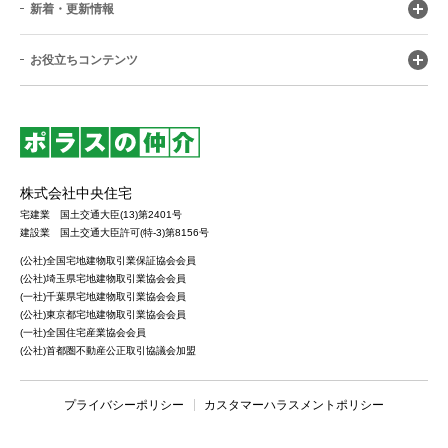
新着・更新情報
お役立ちコンテンツ
株式会社中央住宅
宅建業 国土交通大臣(13)第2401号
建設業 国土交通大臣許可(特-3)第8156号
(公社)全国宅地建物取引業保証協会会員
(公社)埼玉県宅地建物取引業協会会員
(一社)千葉県宅地建物取引業協会会員
(公社)東京都宅地建物取引業協会会員
(一社)全国住宅産業協会会員
(公社)首都圏不動産公正取引協議会加盟
プライバシーポリシー
カスタマーハラスメントポリシー