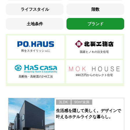
ライフスタイル
階数
土地条件
ブランド
和をスタイリッシュに
国産ヒノキの注文住宅
990万円からのセレクト住宅
高断熱・高耐震の2×6工法
3LDK
90m²未満
生活感を隠して美しく。デザインで
叶えるホテルライクな暮らし。