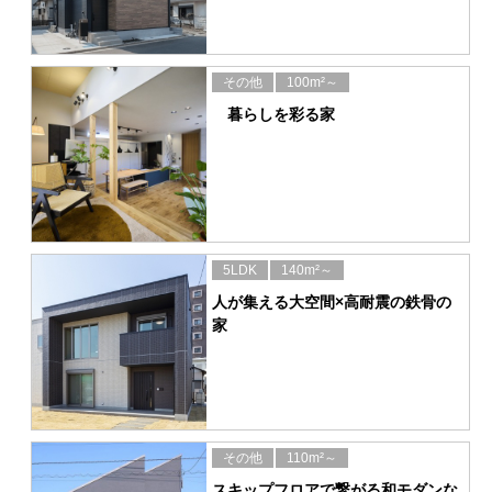
その他
100m²～
暮らしを彩る家
5LDK
140m²～
人が集える大空間×高耐震の鉄骨の
家
その他
110m²～
スキップフロアで繋がる和モダンな