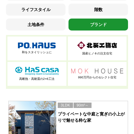
ライフスタイル
階数
土地条件
ブランド
和をスタイリッシュに
国産ヒノキの注文住宅
990万円からのセレクト住宅
高断熱・高耐震の2×6工法
3LDK
90m²～
プライベートな中庭と寛ぎの小上が
りで魅せる粋な家