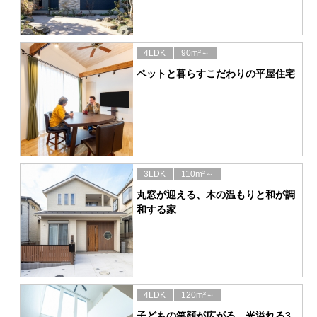
4LDK
90m²～
ペットと暮らすこだわりの平屋住宅
3LDK
110m²～
丸窓が迎える、木の温もりと和が調
和する家
4LDK
120m²～
子どもの笑顔が広がる、光溢れる3