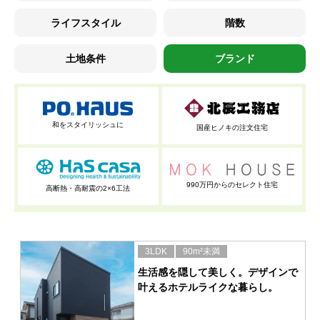
ライフスタイル
階数
土地条件
ブランド
和をスタイリッシュに
国産ヒノキの注文住宅
990万円からのセレクト住宅
高断熱・高耐震の2×6工法
3LDK
90m²未満
生活感を隠して美しく。デザインで
叶えるホテルライクな暮らし。