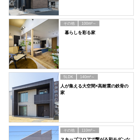
その他
100m²～
暮らしを彩る家
5LDK
140m²～
人が集える大空間×高耐震の鉄骨の
家
その他
110m²～
スキップフロアで繋がる和モダンな