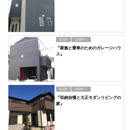
3LDK
120m²～
『家族と愛車のためのガレージハウ
ス』
3LDK
100m²～
『収納自慢と大正モダンリビングの
家』