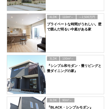
4LDK
110m²～
～2,500万円
プライベートな時間がうれしい。壁
で囲んだ明るい中庭がある家
3LDK
100m²～
『シンプル和モダン・畳リビングと
畳ダイニングの家』
3LDK
90m²～
『BLACK・シンプルモダン』