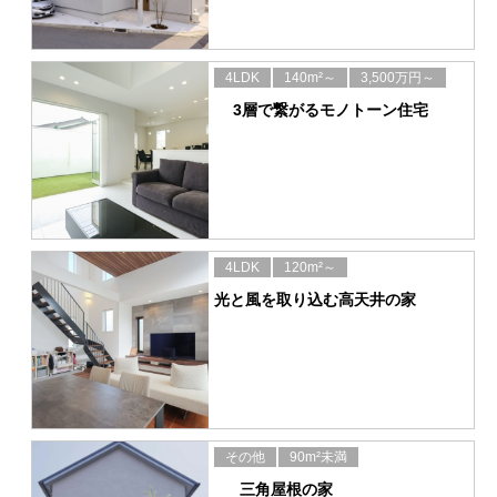
4LDK
140m²～
3,500万円～
3層で繋がるモノトーン住宅
4LDK
120m²～
光と風を取り込む高天井の家
その他
90m²未満
三角屋根の家