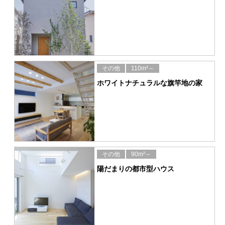
その他
110m²～
ホワイトナチュラルな旗竿地の家
その他
90m²～
陽だまりの都市型ハウス