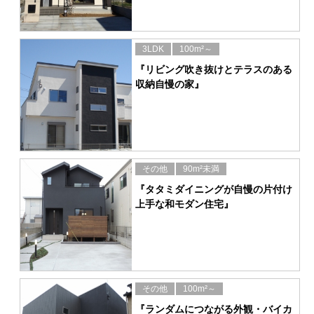
3LDK
100m²～
『リビング吹き抜けとテラスのある
収納自慢の家』
その他
90m²未満
『タタミダイニングが自慢の片付け
上手な和モダン住宅』
その他
100m²～
『ランダムにつながる外観・バイカ