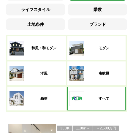
ライフスタイル
階数
土地条件
ブランド
和風・和モダン
モダン
洋風
南欧風
箱型
すべて
3LDK
110m²～
～2,500万円