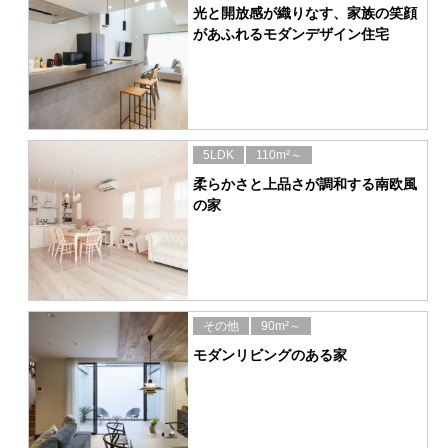
光と開放感が織りなす、家族の笑顔
があふれるモダンデザイン住宅
5LDK
110m²～
柔らかさと上品さが調和する南欧風
の家
その他
90m²～
モダンリビングのある家