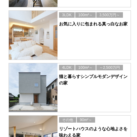
3LDK
100m²～
3,500万円～
お気に入りに包まれる真っ白なお家
4LDK
100m²～
～2,500万円
猫と暮らすシンプルモダンデザイン
の家
その他
90m²～
リゾートハウスのような心地よさを
味わえる家