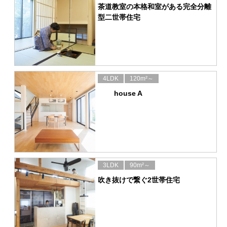
茶道教室の本格和室がある完全分離
型二世帯住宅
4LDK
120m²～
house A
3LDK
90m²～
吹き抜けで繋ぐ2世帯住宅