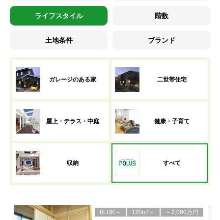
ライフスタイル
階数
土地条件
ブランド
ガレージのある家
二世帯住宅
屋上・テラス・中庭
健康・子育て
収納
すべて
6LDK～
120m²～
～2,000万円