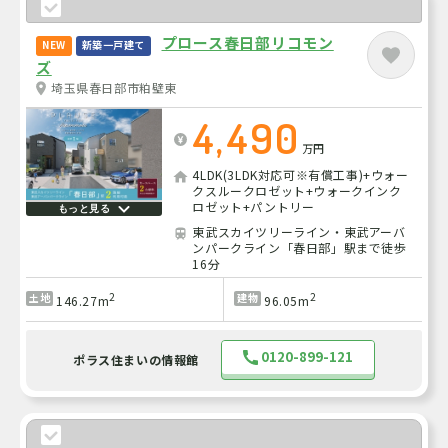
プロース春日部リコモン
NEW
新築一戸建て
ズ
埼玉県春日部市粕壁東
4,490
万円
4LDK(3LDK対応可※有償工事)+ウォー
クスルークロゼット+ウォークインク
ロゼット+パントリー
もっと見る
東武スカイツリーライン・東武アーバ
ンパークライン「春日部」駅まで徒歩
16分
2
2
土地
建物
146.27m
96.05m
0120-899-121
ポラス住まいの情報館