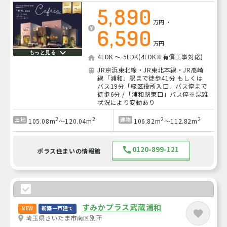
5,890
万円
・
6,590
万円
もっと見る
4LDK ～ 5LDK(4LDK※有償工事対応)
JR京浜東北線・JR東北本線・JR高崎
線「浦和」駅まで徒歩41分 もしくは
バス19分「緑区役所入口」バス停まで
徒歩6分 /「浦和駅東口」バス停※混雑
状況により変動あり
2
2
2
2
土地
建物
105.08m
～120.04m
106.82m
～112.82m
0120-899-121
ポラス住まいの情報館
すみかプラス武蔵浦和
NEW
新築一戸建て
埼玉県さいたま市南区別所