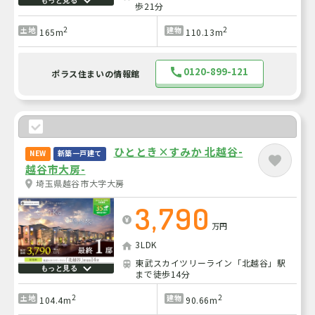
もっと見る
歩21分
2
2
土地
建物
165m
110.13m
0120-899-121
ポラス住まいの情報館
ひととき×すみか 北越谷-
NEW
新築一戸建て
越谷市大房-
埼玉県越谷市大字大房
3,790
万円
3LDK
東武スカイツリーライン「北越谷」駅
もっと見る
まで徒歩14分
2
2
土地
建物
104.4m
90.66m