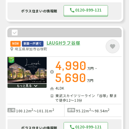
0120-899-121
ポラス住まいの情報館
LAUGHラフ谷塚
NEW
新築一戸建て
埼玉県草加市谷塚町
4,990
万円
・
5,690
万円
もっと見る
4LDK
東武スカイツリーライン「谷塚」駅ま
で徒歩12～13分
2
2
2
2
土地
建物
100.12m
～101.31m
95.22m
～98.54m
0120-899-121
ポラス住まいの情報館