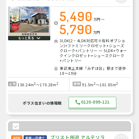
5,490
万円
～
5,790
万円
もっと見る
3LDK(2・4LDK対応可※有料オプショ
ン)+ファミリークロゼット+シューズ
クローク+パントリー ～ 5LDK+ウォー
クインクロゼット+シューズクローク
+パントリー
東武東上本線「みずほ台」駅まで徒歩
18～19分
2
2
2
2
土地
建物
136.24m
～170.28m
91.5m
～101.85m
0120-899-121
ポラス住まいの情報館
ブリスト所沢 アルテソラ
NEW
新築一戸建て