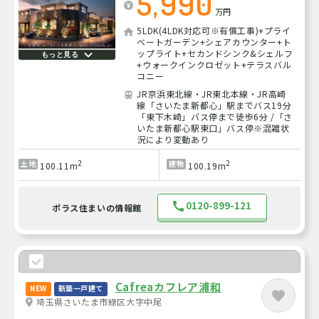
5,990
万円
5LDK(4LDK対応可※有償工事)+プライ
ベートガーデン+シェアカウンター+ト
ップライト+セカンドシンク&シェルフ
もっと見る
+ウォークインクロゼット+テラスバル
コニー
JR京浜東北線・JR東北本線・JR高崎
線「さいたま新都心」駅までバス19分
「東下木崎」バス停まで徒歩6分 /「さ
いたま新都心駅東口」バス停※混雑状
況により変動あり
2
2
土地
建物
100.11m
100.19m
0120-899-121
ポラス住まいの情報館
Cafreaカフレア浦和
NEW
新築一戸建て
埼玉県さいたま市緑区大字中尾