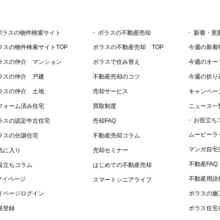
ポラスの物件検索サイト
ポラスの不動産売却
新着・更
ラスの物件検索サイトTOP
ポラスの不動産売却 TOP
今週の新着
ラスの仲介 マンション
ポラスで住み替え
今週のオー
ラスの仲介 戸建
不動産売却のコツ
今週の折り
ラスの仲介 土地
売却サービス
キャンペー
フォーム済み住宅
買取制度
ニュース一
お役立ち
ラスの認定中古住宅
売却FAQ
ムービーラ
ラスの分譲住宅
不動産売却コラム
マンガ自宅
気に入り
売却セミナー
不動産FAQ
役立ちコラム
はじめての不動産売却
不動産用語
マイページ
スマートシニアライフ
イページログイン
ポラスの施
規登録
ポラス住宅