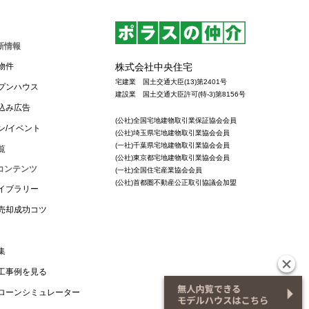
新情報
株式会社中央住宅
物件
宅建業 国土交通大臣(13)第2401号
プンハウス
建設業 国土交通大臣許可(特-3)第8156号
込み広告
(公社)全国宅地建物取引業保証協会会員
ン/イベント
(公社)埼玉県宅地建物取引業協会会員
(一社)千葉県宅地建物取引業協会会員
覧
(公社)東京都宅地建物取引業協会会員
コンテンツ
(一社)全国住宅産業協会会員
(公社)首都圏不動産公正取引協議会加盟
イブラリー
売却成功コツ
集
工事例を見る
ローンシミュレーター