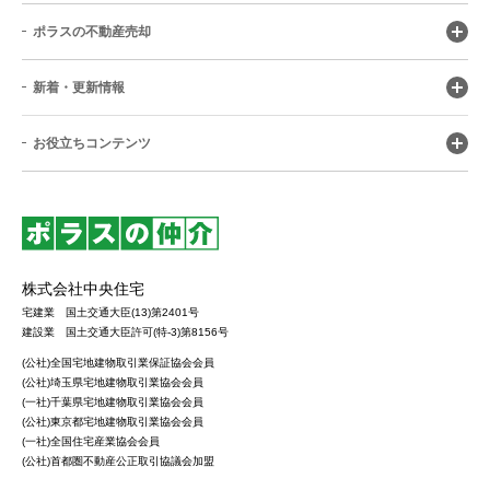
ポラスの不動産売却
新着・更新情報
お役立ちコンテンツ
株式会社中央住宅
宅建業 国土交通大臣(13)第2401号
建設業 国土交通大臣許可(特-3)第8156号
(公社)全国宅地建物取引業保証協会会員
(公社)埼玉県宅地建物取引業協会会員
(一社)千葉県宅地建物取引業協会会員
(公社)東京都宅地建物取引業協会会員
(一社)全国住宅産業協会会員
(公社)首都圏不動産公正取引協議会加盟