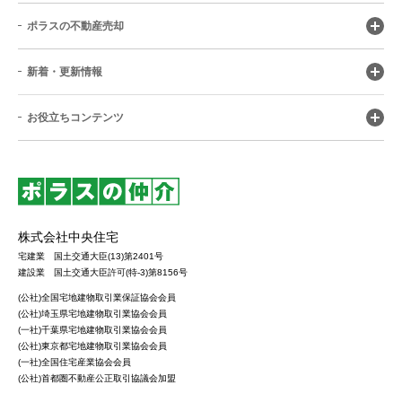
ポラスの不動産売却
新着・更新情報
お役立ちコンテンツ
株式会社中央住宅
宅建業 国土交通大臣(13)第2401号
建設業 国土交通大臣許可(特-3)第8156号
(公社)全国宅地建物取引業保証協会会員
(公社)埼玉県宅地建物取引業協会会員
(一社)千葉県宅地建物取引業協会会員
(公社)東京都宅地建物取引業協会会員
(一社)全国住宅産業協会会員
(公社)首都圏不動産公正取引協議会加盟