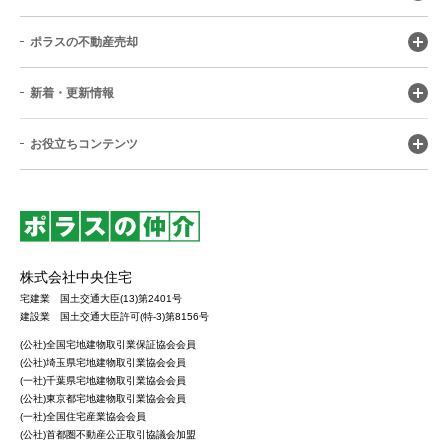
ポラスの不動産売却
新着・更新情報
お役立ちコンテンツ
株式会社中央住宅
宅建業 国土交通大臣(13)第2401号
建設業 国土交通大臣許可(特-3)第8156号
(公社)全国宅地建物取引業保証協会会員
(公社)埼玉県宅地建物取引業協会会員
(一社)千葉県宅地建物取引業協会会員
(公社)東京都宅地建物取引業協会会員
(一社)全国住宅産業協会会員
(公社)首都圏不動産公正取引協議会加盟