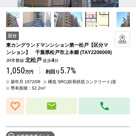
Previous
Next
区分
東カングランドマンンション第一松戸【区分マ
ンション】 千葉県松戸市上本郷 (TAY2206009)
北松戸
4
JR常磐線
徒歩
分
1,050
5.7%
利回り
万円
築年月:1972/08
構造:SRC(鉄骨鉄筋コンクリート)造
専有面積：52.2m²