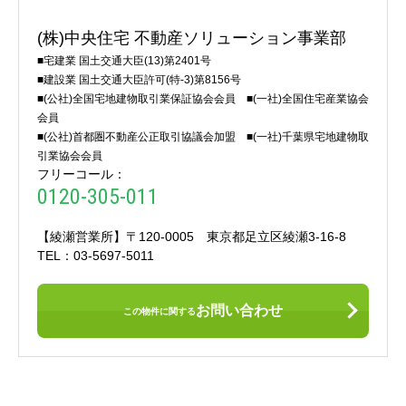
(株)中央住宅 不動産ソリューション事業部
■宅建業 国土交通大臣(13)第2401号
■建設業 国土交通大臣許可(特-3)第8156号
■(公社)全国宅地建物取引業保証協会会員 ■(一社)全国住宅産業協会
会員
■(公社)首都圏不動産公正取引協議会加盟 ■(一社)千葉県宅地建物取
引業協会会員
フリーコール：
0120-305-011
【綾瀬営業所】〒120-0005 東京都足立区綾瀬3-16-8
TEL：03-5697-5011
お問い合わせ
この物件に関する