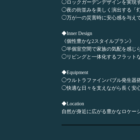
◯ロックガーデンデザインを実現
◯夜の街並みを美しく演出する「灯
◯万が一の災害時に安心感を与えて
◆Inner Design
《個性豊かな2スタイルプラン》
◯半個室空間で家族の気配を感じられる空間「s
◯リビングと一体化するフラットなスペー
◆Equipment
◯ウルトラファインバブル発生器搭載
◯快適な日々を支えながら長く安
◆Location
自然が身近に広がる豊かなロケー