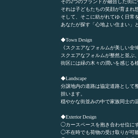
その2つのブランドが融合した街に
それは子どもたちの笑顔が育まれ
そして、そこに紡がれてゆく日常
あなたが探す「心地よい住まい」
◆Town Design
《スクエアなフォルムが美しい全9
スクエアなフォルムが整然と並ぶ
街区には緑の木々の潤いを感じる
◆Landscape
分譲地内の道路は協定道路として
担います。
穏やかな街並みの中で家族同士の
◆Exterior Design
◯カースペースを抱き合わせ位に
◯不在時でも荷物の受け取りが可