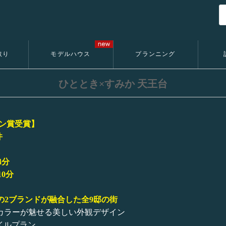
取り
モデルハウス
プランニング
ひととき×すみか 天王台
イン賞受賞】
件
4分
0分
Ka+」の2ブランドが融合した全9邸の街
カラーが魅せる美しい外観デザイン
イルプラン