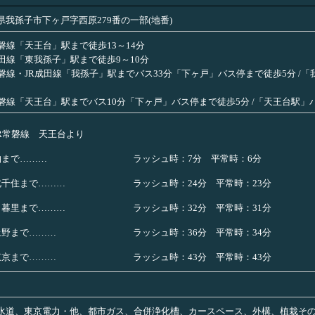
県我孫子市下ヶ戸字西原279番の一部(地番)
常磐線「天王台」駅まで徒歩13～14分
成田線「東我孫子」駅まで徒歩9～10分
常磐線・JR成田線「我孫子」駅までバス33分「下ヶ戸」バス停まで徒歩5分 /
常磐線「天王台」駅までバス10分「下ヶ戸」バス停まで徒歩5分 /「天王台駅
JR常磐線 天王台より
柏まで………
ラッシュ時：7分 平常時：6分
北千住まで………
ラッシュ時：24分 平常時：23分
日暮里まで………
ラッシュ時：32分 平常時：31分
上野まで………
ラッシュ時：36分 平常時：34分
東京まで………
ラッシュ時：43分 平常時：43分
水道、東京電力・他、都市ガス、合併浄化槽、カースペース、外構、植栽そ