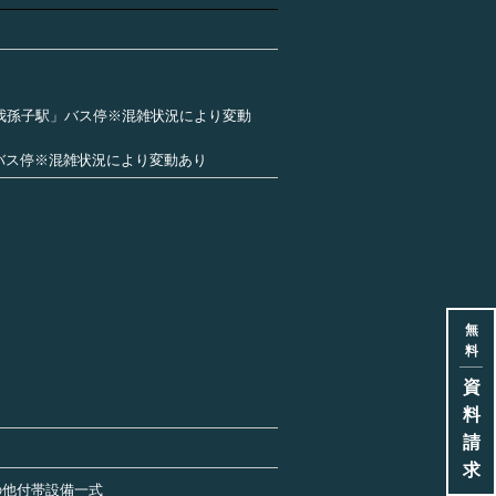
「我孫子駅」バス停※混雑状況により変動
」バス停※混雑状況により変動あり
無
料
資
料
請
求
の他付帯設備一式