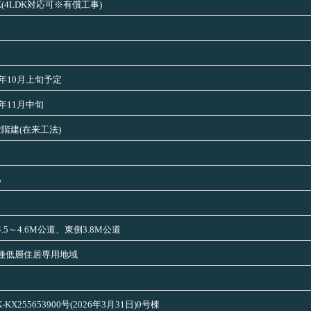
K(4LDK対応可※有償工事)
6年10月上旬予定
6年11月中旬
2階建(在来工法)
％
.5～4.6M公道、東側3.8M公道
種低層住居専用地域
K-KX255653900号(2026年3月31日)9号棟