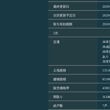
最終更新日
202
次回更新予定日
202
取引有効期限
202
2次
交通
JR
JR
JR
あり
JR
土地面積
135.
建物面積
85.0
販売価格帯
439
間取り
3LD
総戸数
7戸