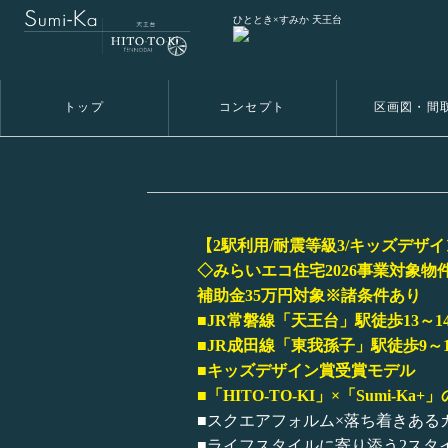
ひととき×すみか 天王台
トップ
コンセプト
区画図・間
【2駅利用/耐震等級3/キッズデザ
◇みらいエコ住宅2026事業対象物
補助金35万円対象※諸条件あり
■JR常磐線「天王台」駅徒歩13～1
■JR成田線「東我孫子」駅徒歩9～1
■キッズデザイン賞受賞モデル
■「HITO-TO-KI」×「Sumi-
■スクエアフォルム×落ち着きある
■ライフスタイルに寄り添う2スタ