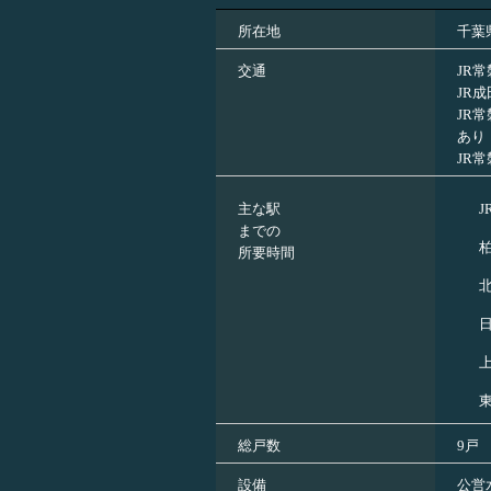
所在地
千葉
交通
JR
JR
JR
あり
JR
主な駅
までの
所要時間
総戸数
9戸
設備
公営