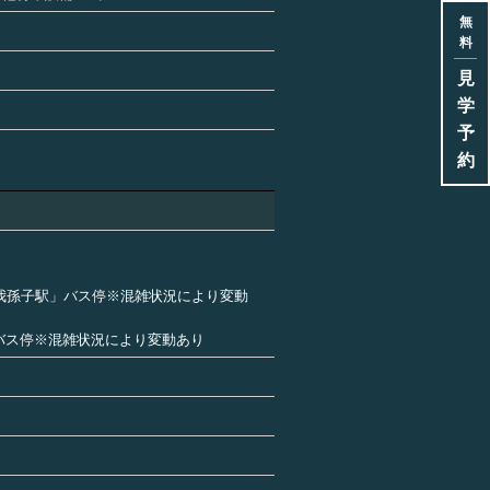
無
料
見
学
予
約
「我孫子駅」バス停※混雑状況により変動
」バス停※混雑状況により変動あり