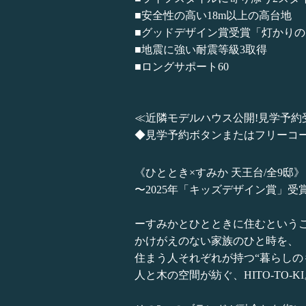
■安全性の高い18m以上の高台地
■グッドデザイン賞受賞「灯かりの
■地震に強い耐震等級3取得
■ロングサポート60
≪近隣モデルハウス公開!見学予約
◆見学予約ボタンまたはフリーコール【
《ひととき×すみか 天王台/全9邸》
〜2025年「キッズデザイン賞」受
ーすみかとひとときに住むという
かけがえのない家族のひと時を、
住まう人それぞれが持つ“暮らしのも
人と木の空間が紡ぐ、HITO-TO-K