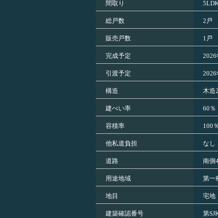
間取り
5LD
総戸数
2戸
販売戸数
1戸
完成予定
202
引渡予定
202
構造
木造
建ぺい率
60％
容積率
100
他私道負担
なし
道路
南側4
用途地域
第一
地目
宅地
建築確認番号
第SJ