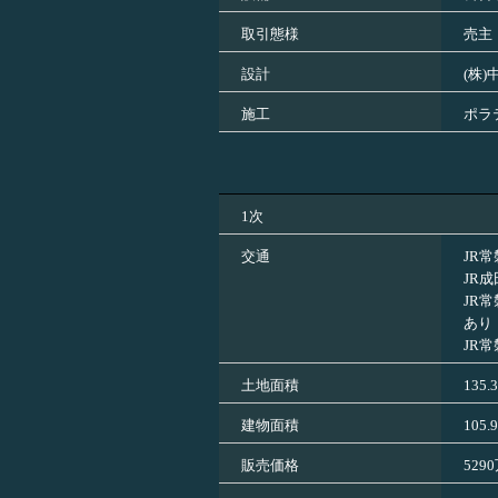
取引態様
売主
設計
(株
施工
ポラ
1次
交通
JR
JR
JR
あり
JR
土地面積
135.
建物面積
105.
販売価格
529