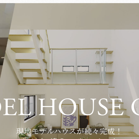
D
E
L
H
O
U
S
E
現地モデルハウスが続々完成！