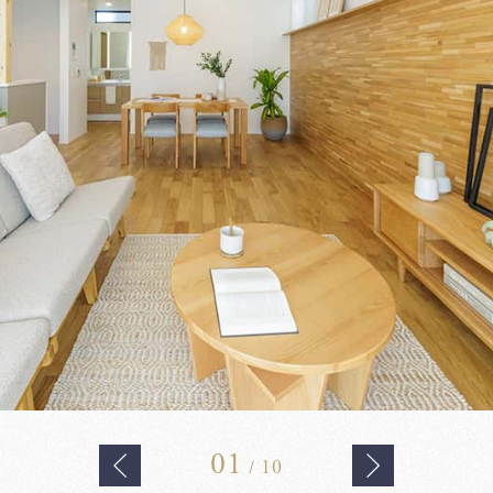
01
10
/