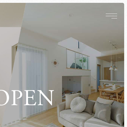
O
P
E
N