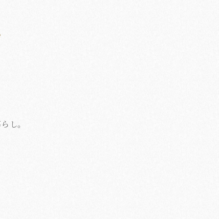
、
暮らし。
、