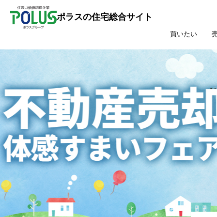
V
ポラスの住宅総合サイト
買いたい
V
ポラスの認定中
V
ポラス施工の中古、リフォーム物件をご検討なら
V