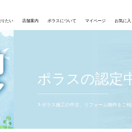
2026/07/10
分譲
OICE
困った時にはすぐに相談できる存在
売りたい
店舗案内
ポラスについて
マイページ
お気に入
2026/08/07
分譲
OICE
話しづらい内容も最初からお話しできるような信頼感
2026/07/31
分譲
古住宅
OICE
夢を叶えるお手伝いをする素敵な営業さん
こちら
2026/07/24
分譲
OICE
「この人なら信頼できる」と自然に思わせてくださる