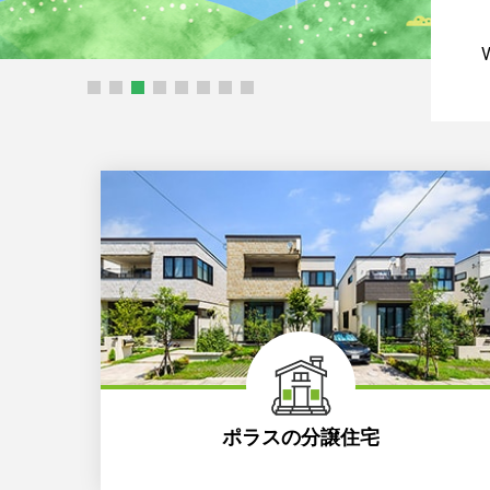
V
1
2
3
4
5
6
7
8
V
V
ポラスの分譲住宅