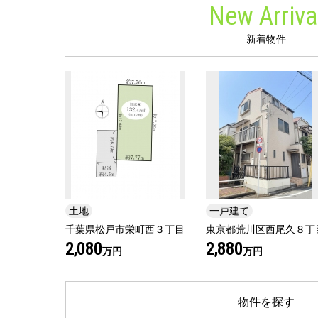
New Arriva
新着物件
土地
一戸建て
千葉県松戸市栄町西３丁目
東京都荒川区西尾久８丁
2,080
2,880
万円
万円
物件を探す