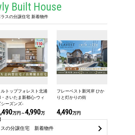
ly Built House
ポラスの分譲住宅 新着物件
ヒルトップフォレスト北浦
フレーベスト新河岸 ひか
和・さいたま新都心-ウィ
りと灯かりの街
ズシーズンズ-
,490
4,990
4,490
万円～
万
万円
円
ラスの分譲住宅 新着物件