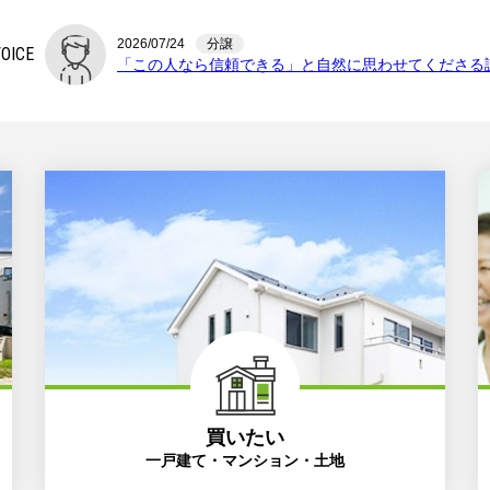
2026/07/17
分譲
OICE
それまで会った営業の方の中でだんとつですてきな方
2026/07/10
分譲
OICE
困った時にはすぐに相談できる存在
2026/08/07
分譲
OICE
話しづらい内容も最初からお話しできるような信頼感
買いたい
一戸建て・マンション・土地