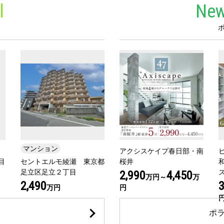
l
New
マンション
アクシスケイプ春日部・南
目
セントエルモ綾瀬 東京都
桜井
足立区足立２丁目
2,990
4,450
万円～
万
2,490
3
万円
円
ポ