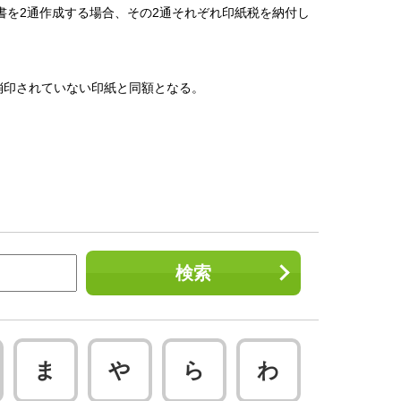
を2通作成する場合、その2通それぞれ印紙税を納付し
、消印されていない印紙と同額となる。
検索
ま
や
ら
わ