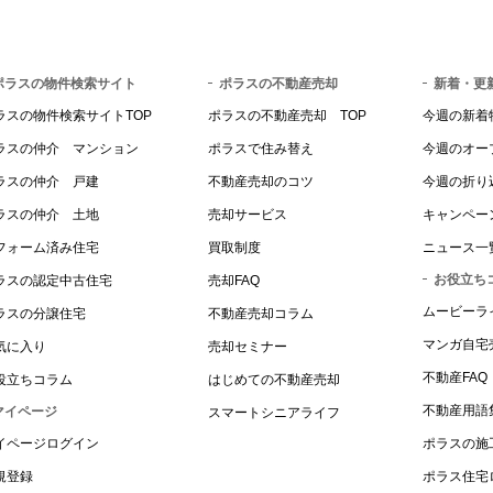
ポラスの物件検索サイト
ポラスの不動産売却
新着・更
ラスの物件検索サイトTOP
ポラスの不動産売却 TOP
今週の新着
ラスの仲介 マンション
ポラスで住み替え
今週のオー
ラスの仲介 戸建
不動産売却のコツ
今週の折り
ラスの仲介 土地
売却サービス
キャンペー
フォーム済み住宅
買取制度
ニュース一
お役立ち
ラスの認定中古住宅
売却FAQ
ムービーラ
ラスの分譲住宅
不動産売却コラム
マンガ自宅
気に入り
売却セミナー
不動産FAQ
役立ちコラム
はじめての不動産売却
不動産用語
マイページ
スマートシニアライフ
イページログイン
ポラスの施
規登録
ポラス住宅