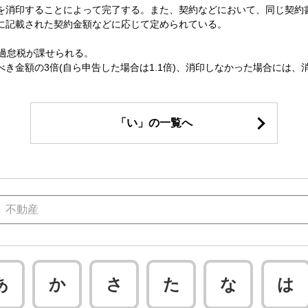
を消印することによって完了する。また、契約などにおいて、同じ契約書
に記載された契約金額などに応じて定められている。
過怠税が課せられる。
き金額の3倍(自ら申告した場合は1.1倍)、消印しなかった場合には
「い」の一覧へ
あ
か
さ
た
な
は