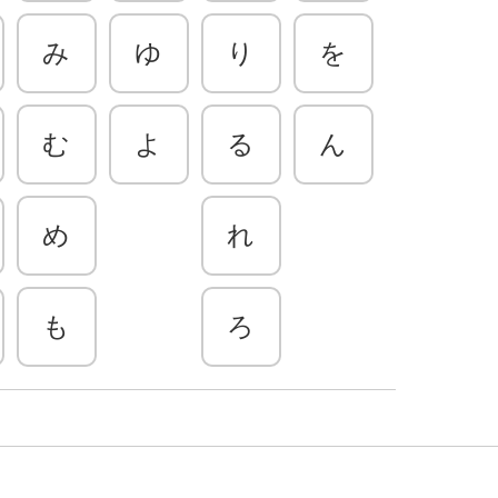
み
ゆ
り
を
む
よ
る
ん
め
れ
も
ろ