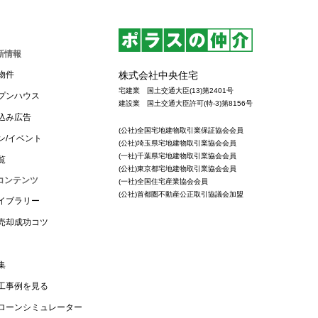
新情報
株式会社中央住宅
物件
宅建業 国土交通大臣(13)第2401号
プンハウス
建設業 国土交通大臣許可(特-3)第8156号
込み広告
(公社)全国宅地建物取引業保証協会会員
ン/イベント
(公社)埼玉県宅地建物取引業協会会員
(一社)千葉県宅地建物取引業協会会員
覧
(公社)東京都宅地建物取引業協会会員
コンテンツ
(一社)全国住宅産業協会会員
(公社)首都圏不動産公正取引協議会加盟
イブラリー
売却成功コツ
集
工事例を見る
ローンシミュレーター