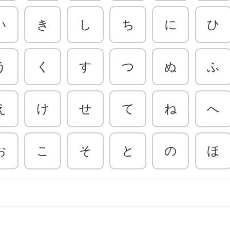
い
き
し
ち
に
ひ
う
く
す
つ
ぬ
ふ
え
け
せ
て
ね
へ
お
こ
そ
と
の
ほ