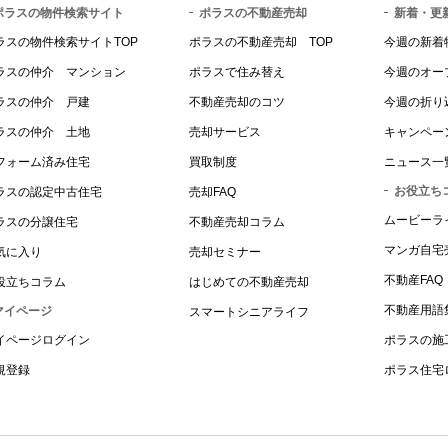
ポラスの物件検索サイト
ポラスの不動産売却
新着・更
ラスの物件検索サイトTOP
ポラスの不動産売却 TOP
今週の新着
ラスの仲介 マンション
ポラスで住み替え
今週のオー
ラスの仲介 戸建
不動産売却のコツ
今週の折り
ラスの仲介 土地
売却サービス
キャンペー
フォーム済み住宅
買取制度
ニュース一
お役立ち
ラスの認定中古住宅
売却FAQ
ムービーラ
ラスの分譲住宅
不動産売却コラム
マンガ自宅
気に入り
売却セミナー
不動産FAQ
役立ちコラム
はじめての不動産売却
不動産用語
マイページ
スマートシニアライフ
イページログイン
ポラスの施
規登録
ポラス住宅