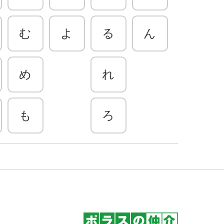
む
よ
る
ん
め
れ
も
ろ