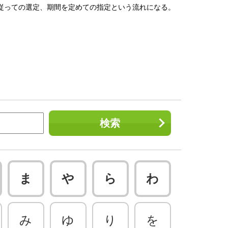
従っての選定、期間を定めての指定という流れになる。
検索
ま
や
ら
わ
み
ゆ
り
を