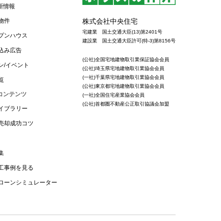
新情報
株式会社中央住宅
物件
宅建業 国土交通大臣(13)第2401号
プンハウス
建設業 国土交通大臣許可(特-3)第8156号
込み広告
(公社)全国宅地建物取引業保証協会会員
ン/イベント
(公社)埼玉県宅地建物取引業協会会員
(一社)千葉県宅地建物取引業協会会員
覧
(公社)東京都宅地建物取引業協会会員
コンテンツ
(一社)全国住宅産業協会会員
(公社)首都圏不動産公正取引協議会加盟
イブラリー
売却成功コツ
集
工事例を見る
ローンシミュレーター