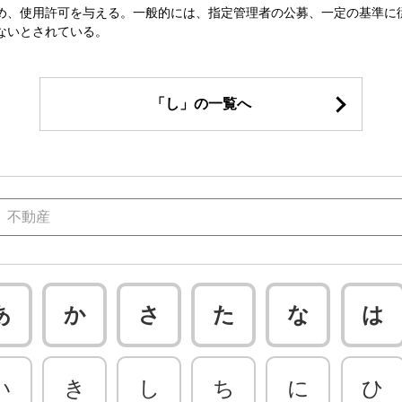
め、使用許可を与える。一般的には、指定管理者の公募、一定の基準に
ないとされている。
「し」の一覧へ
あ
か
さ
た
な
は
い
き
し
ち
に
ひ