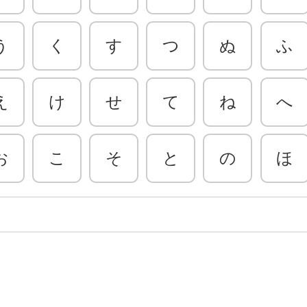
う
く
す
つ
ぬ
ふ
え
け
せ
て
ね
へ
お
こ
そ
と
の
ほ