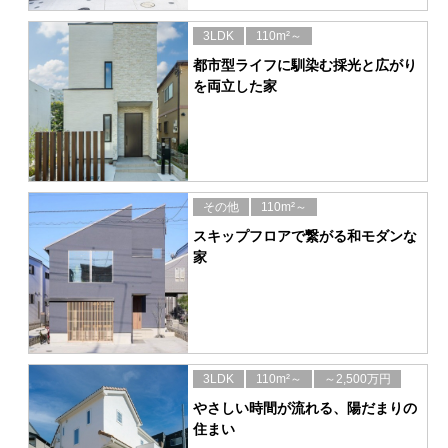
3LDK
110m²～
都市型ライフに馴染む採光と広がり
を両立した家
その他
110m²～
スキップフロアで繋がる和モダンな
家
3LDK
110m²～
～2,500万円
やさしい時間が流れる、陽だまりの
住まい