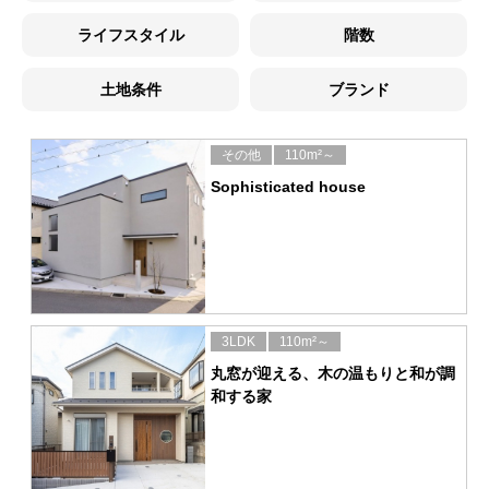
ライフスタイル
階数
土地条件
ブランド
その他
110m²～
Sophisticated house
3LDK
110m²～
丸窓が迎える、木の温もりと和が調
和する家