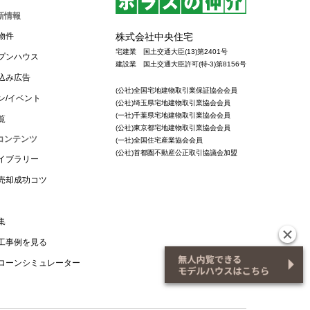
新情報
株式会社中央住宅
物件
宅建業 国土交通大臣(13)第2401号
プンハウス
建設業 国土交通大臣許可(特-3)第8156号
込み広告
(公社)全国宅地建物取引業保証協会会員
ン/イベント
(公社)埼玉県宅地建物取引業協会会員
(一社)千葉県宅地建物取引業協会会員
覧
(公社)東京都宅地建物取引業協会会員
コンテンツ
(一社)全国住宅産業協会会員
(公社)首都圏不動産公正取引協議会加盟
イブラリー
売却成功コツ
集
工事例を見る
ローンシミュレーター