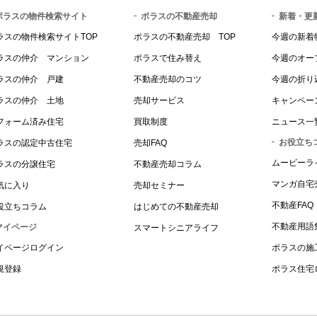
ポラスの物件検索サイト
ポラスの不動産売却
新着・更
ラスの物件検索サイトTOP
ポラスの不動産売却 TOP
今週の新着
ラスの仲介 マンション
ポラスで住み替え
今週のオー
ラスの仲介 戸建
不動産売却のコツ
今週の折り
ラスの仲介 土地
売却サービス
キャンペー
フォーム済み住宅
買取制度
ニュース一
お役立ち
ラスの認定中古住宅
売却FAQ
ムービーラ
ラスの分譲住宅
不動産売却コラム
マンガ自宅
気に入り
売却セミナー
不動産FAQ
役立ちコラム
はじめての不動産売却
不動産用語
マイページ
スマートシニアライフ
イページログイン
ポラスの施
規登録
ポラス住宅