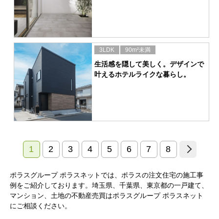
3LDK
90m²未満
生活感を隠して美しく。デザインで
叶えるホテルライクな暮らし。
1
2
3
4
5
6
7
8
ポラスグループ ポラスネットでは、ポラスの注文住宅の施工事
例をご紹介しております。埼玉県、千葉県、東京都の一戸建て、
マンション、土地の不動産売買はポラスグループ ポラスネット
にご相談ください。