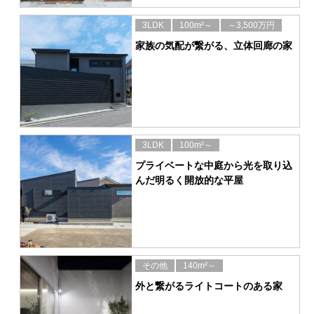
3LDK
100m²～
～3,500万円
家族の気配が繋がる、立体回廊の家
3LDK
100m²～
プライベートな中庭から光を取り込
んだ明るく開放的な平屋
その他
140m²～
外と繋がるライトコートのある家