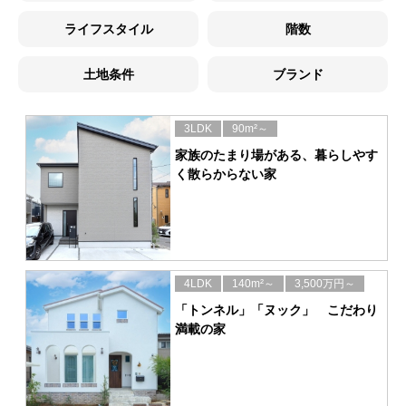
ライフスタイル
階数
土地条件
ブランド
3LDK
90m²～
家族のたまり場がある、暮らしやす
く散らからない家
4LDK
140m²～
3,500万円～
「トンネル」「ヌック」 こだわり
満載の家