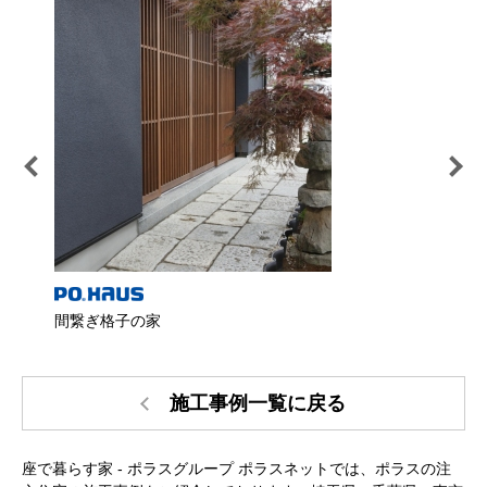
間繋ぎ格子の家
格子
施工事例一覧に戻る
座で暮らす家 - ポラスグループ ポラスネットでは、ポラスの注