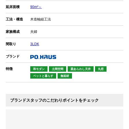
延床面積
90m²～
工法・構造
木造軸組工法
家族構成
夫婦
間取り
3LDK
ブランド
特徴
和モダン
土間空間
梁あらわし天井
丸窓
ペットと暮らす
無垢材
ブランドスタッフのこだわりポイントをチェック