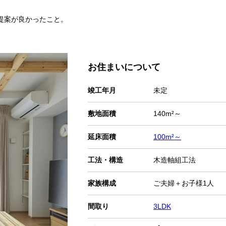
提案が良かったこと。
。
お住まいについて
竣工年月
未定
敷地面積
140m²～
延床面積
100m²～
工法・構造
木造軸組工法
家族構成
ご夫婦＋お子様1人
間取り
3LDK