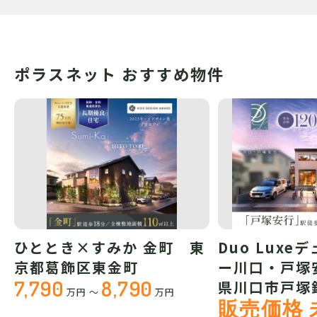
ポラスネット おすすめ物件
ひととき×すみか 金町 東
Duo Luxe
京都葛飾区東金町
ー川口・戸塚
7,790
8,790
県川口市戸塚
万円
～
万円
販売価格 