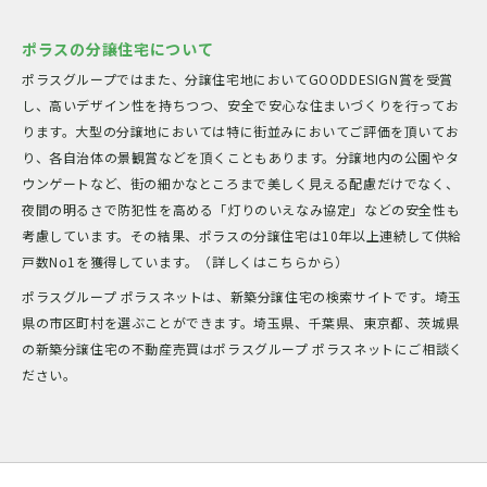
ポラスの分譲住宅について
ポラスグループではまた、分譲住宅地においてGOODDESIGN賞を受賞
し、高いデザイン性を持ちつつ、安全で安心な住まいづくりを行ってお
ります。大型の分譲地においては特に街並みにおいてご評価を頂いてお
り、各自治体の景観賞などを頂くこともあります。分譲地内の公園やタ
ウンゲートなど、街の細かなところまで美しく見える配慮だけでなく、
夜間の明るさで防犯性を高める「灯りのいえなみ協定」などの安全性も
考慮しています。その結果、ポラスの分譲住宅は10年以上連続して供給
戸数No1を獲得しています。（詳しくはこちらから）
ポラスグループ ポラスネットは、新築分譲住宅の検索サイトです。埼玉
県の市区町村を選ぶことができます。埼玉県、千葉県、東京都、茨城県
の新築分譲住宅の不動産売買はポラスグループ ポラスネットにご相談く
ださい。