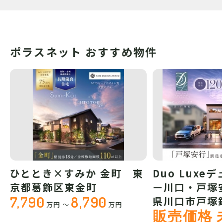
ポラスネット おすすめ物件
ひととき×すみか 金町 東
Duo Luxe
京都葛飾区東金町
ー川口・戸塚
7,790
8,790
県川口市戸塚
万円
～
万円
販売価格 