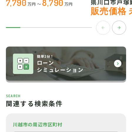
7,790
8,790
県川口市戸塚
万円
～
万円
販売価格 
簡単1分！
ローン
シミュレーション
SEARCH
関連する検索条件
川越市の周辺市区町村