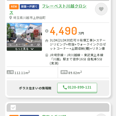
フレーベスト川越クロシ
NEW
新築一戸建て
ス
埼玉県川越市上野田町
4,490
万円
3LDK(2LDK対応可※有償工事)+ステー
ジリビング+吹抜+ウォークインクロゼ
ットコーナー+土間収納(棚)+リネン庫
もっと見る
JR埼京線・JR川越線・東武東上本線
「川越」駅まで徒歩16分 自転車5分
(実測)
2
2
土地
建物
112.11m
89.02m
0120-899-121
ポラス住まいの情報館