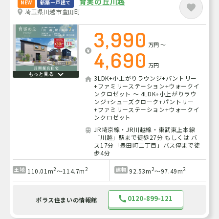
育実の丘川越
NEW
新築一戸建て
埼玉県川越市豊田町
3,990
万円
～
4,690
万円
もっと見る
3LDK+小上がりラウンジ+パントリー
+ファミリーステーション+ウォークイ
ンクロゼット ～ 4LDK+小上がりラウ
ンジ+シューズクローク+パントリー
+ファミリーステーション+ウォークイ
ンクロゼット
JR埼京線・JR川越線・東武東上本線
「川越」駅まで徒歩27分 もしくは バ
ス17分「豊田町二丁目」バス停まで徒
歩4分
2
2
2
2
土地
建物
110.01m
～114.7m
92.53m
～97.49m
0120-899-121
ポラス住まいの情報館