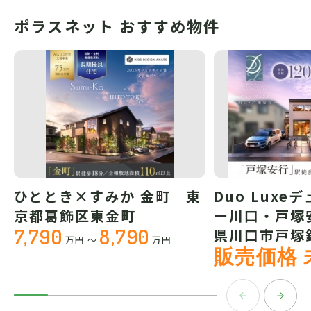
ポラスネット おすすめ物件
ひととき×すみか 金町 東
Duo Luxe
京都葛飾区東金町
ー川口・戸塚
7,790
8,790
県川口市戸塚
万円
～
万円
販売価格 