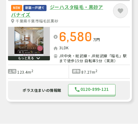
ジーハスタ稲毛・黒砂ア
NEW
新築一戸建て
バナイズ
千葉県千葉市稲毛区黒砂
6,580
万円
3LDK
JR中央・総武線・JR総武線「稲毛」駅
もっと見る
まで徒歩15分 自転車5分（実測）
2
2
土地
建物
123.4m
87.27m
0120-899-121
ポラス住まいの情報館