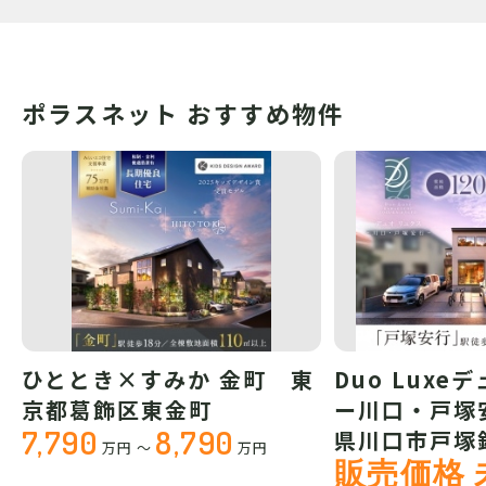
ポラスネット おすすめ物件
ひととき×すみか 金町 東
Duo Luxe
京都葛飾区東金町
ー川口・戸塚
7,790
8,790
県川口市戸塚
万円
～
万円
販売価格 