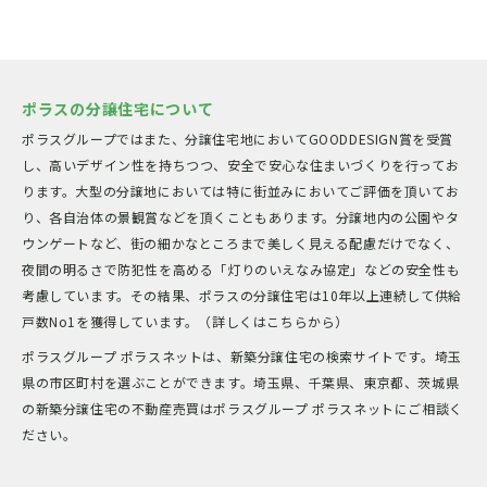
ポラスの分譲住宅について
ポラスグループではまた、分譲住宅地においてGOODDESIGN賞を受賞
し、高いデザイン性を持ちつつ、安全で安心な住まいづくりを行ってお
ります。大型の分譲地においては特に街並みにおいてご評価を頂いてお
り、各自治体の景観賞などを頂くこともあります。分譲地内の公園やタ
ウンゲートなど、街の細かなところまで美しく見える配慮だけでなく、
夜間の明るさで防犯性を高める「灯りのいえなみ協定」などの安全性も
考慮しています。その結果、ポラスの分譲住宅は10年以上連続して供給
戸数No1を獲得しています。（詳しくはこちらから）
ポラスグループ ポラスネットは、新築分譲住宅の検索サイトです。埼玉
県の市区町村を選ぶことができます。埼玉県、千葉県、東京都、茨城県
の新築分譲住宅の不動産売買はポラスグループ ポラスネットにご相談く
ださい。