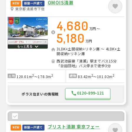
OMOIS清瀬
NEW
新築一戸建て
東京都清瀬市下宿
4,680
万円
～
5,180
万円
もっと見る
3LDK+土間収納+リネン庫 ～ 4LDK+土
間収納+リネン庫
西武池袋線「清瀬」駅までバス15分
「台田団地」バス停まで徒歩3分
2
2
2
2
土地
建物
120.01m
～178.3m
83.42m
～101.02m
0120-899-121
ポラス住まいの情報館
ブリスト清瀬 東京フェー
NEW
新築一戸建て