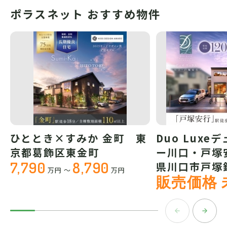
ポラスネット おすすめ物件
ひととき×すみか 金町 東
Duo Luxe
京都葛飾区東金町
ー川口・戸塚
7,790
8,790
県川口市戸塚
万円
～
万円
販売価格 