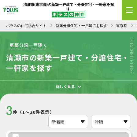
清瀬市(東京都)の新築一戸建て・分譲住宅・一軒家を探
エリア変更
条件変更
新着順
す
ポラスの住宅総合サイト
新築分譲住宅・一戸建てを探す
東京都
DETACHED HOUSE
新築分譲一戸建て
清瀬市の新築一戸建て・分譲住宅・
一軒家を探す
詳しく見る
3
件（1～20件表示）