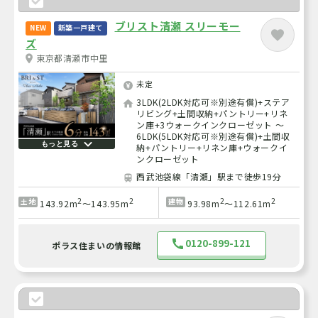
ブリスト清瀬 スリーモー
NEW
新築一戸建て
ズ
東京都清瀬市中里
未定
3LDK(2LDK対応可※別途有償)+ステア
リビング+土間収納+パントリー+リネ
ン庫+3ウォークインクローゼット ～
6LDK(5LDK対応可※別途有償)+土間収
もっと見る
納+パントリー+リネン庫+ウォークイ
ンクローゼット
西武池袋線「清瀬」駅まで徒歩19分
2
2
2
2
土地
建物
143.92m
～143.95m
93.98m
～112.61m
0120-899-121
ポラス住まいの情報館