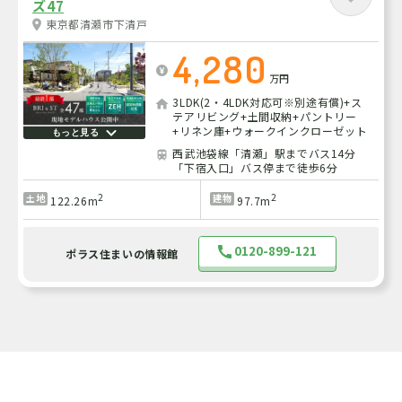
ズ47
東京都清瀬市下清戸
4,280
万円
3LDK(2・4LDK対応可※別途有償)+ス
テアリビング+土間収納+パントリー
+リネン庫+ウォークインクローゼット
もっと見る
西武池袋線「清瀬」駅までバス14分
「下宿入口」バス停まで徒歩6分
2
2
土地
建物
122.26m
97.7m
0120-899-121
ポラス住まいの情報館